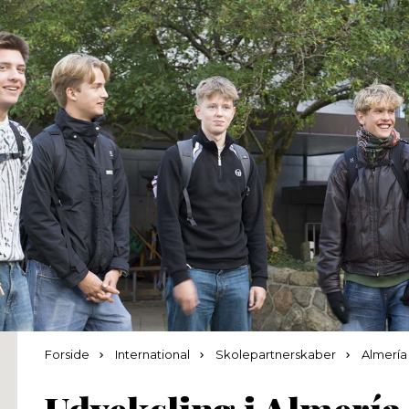
Forside
International
Skolepartnerskaber
Almería