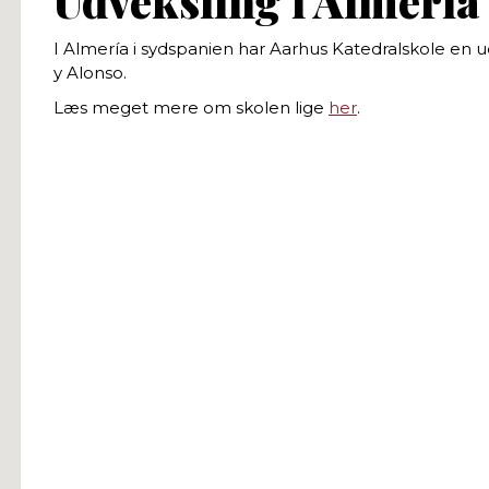
Udveksling i Almería
I Almería i sydspanien har Aarhus Katedralskole en 
y Alonso.
Læs meget mere om skolen lige
her
.