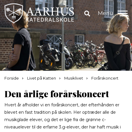
Menu
Forside
Livet på Katten
Musiklivet
Forårskoncert
Den årlige forårskoncert
Hvert år afholder vi en forårskoncert, der efterhånden er
blevet en fast tradition på skolen. Her optræder alle de
musikglade elever, og det er lige fra de grønne c-
niveauelever til de erfarne 3.g-elever, der har haft musik i