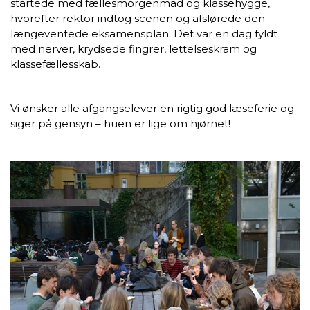
startede med fællesmorgenmad og klassehygge,
hvorefter rektor indtog scenen og afslørede den
længeventede eksamensplan. Det var en dag fyldt
med nerver, krydsede fingrer, lettelseskram og
klassefællesskab.
Vi ønsker alle afgangselever en rigtig god læseferie og
siger på gensyn – huen er lige om hjørnet!