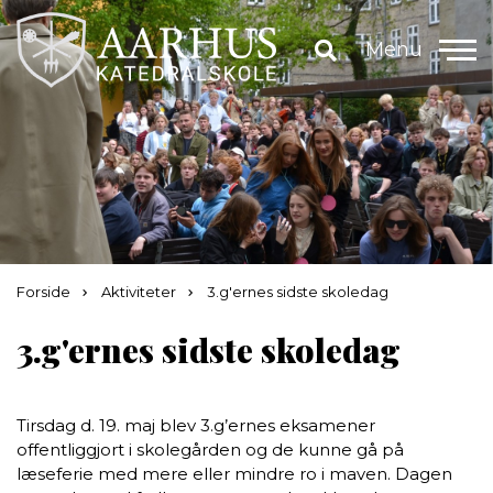
Menu
Forside
Aktiviteter
3.g'ernes sidste skoledag
3.g'ernes sidste skoledag
Tirsdag d. 19. maj blev 3.g’ernes eksamener
offentliggjort i skolegården og de kunne gå på
læseferie med mere eller mindre ro i maven. Dagen