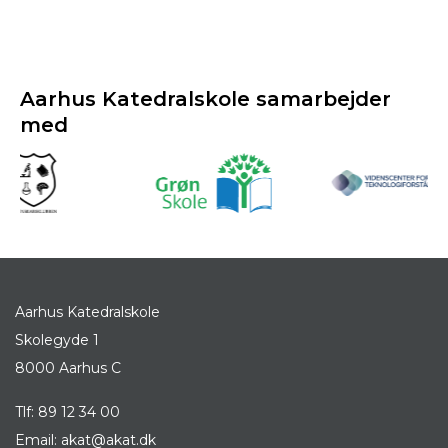
Aarhus Katedralskole samarbejder
med
Aarhus Katedralskole
Skolegyde 1
8000 Aarhus C
Tlf:
89 12 34 00
Email:
akat@akat.dk