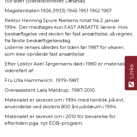
159 sider (Statsbiblioteket Læsesal).
Magisterstaten 1926 (1933) 1945 1951 1962 1967.
Rektor Henning Spure Nielsens notat fra 2. januar
1994: Der medtages kun FAST ANSATTE lærere. Hvis
beskæftigelse ved skolen før fast ansættelse, så regnes
fra første beskæftigelsesdag.
Listerne renses således for tiden før 1987 for vikarer,
som ikke opnåede fast ansættelse.
Efter Lektor Axel Jørgensens død i 1980 er materialet
Links
videreført af:
Fru Ulla Hammerich: 1979-1987.
Overassistent Laila Møldrup: 1987-2010.
Materialet er skrevet om i 1994 med henblik på evt.
anvendelse ved skolens 800 års jubilæum i 1994.
Materialet er skrevet om i 2010 for bevarelse for
eftertiden pga. nyt EDB-program.