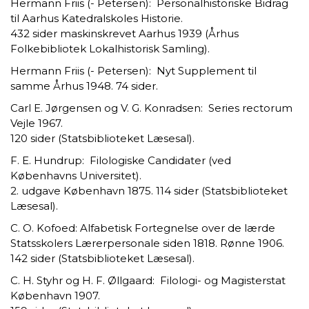
Hermann Friis (- Petersen): Personalhistoriske Bidrag
til Aarhus Katedralskoles Historie.
432 sider maskinskrevet Aarhus 1939 (Århus
Folkebibliotek Lokalhistorisk Samling).
Hermann Friis (- Petersen): Nyt Supplement til
samme Århus 1948. 74 sider.
Carl E. Jørgensen og V. G. Konradsen: Series rectorum
Vejle 1967.
120 sider (Statsbiblioteket Læsesal).
F. E. Hundrup: Filologiske Candidater (ved
Københavns Universitet).
2. udgave København 1875. 114 sider (Statsbiblioteket
Læsesal).
C. O. Kofoed: Alfabetisk Fortegnelse over de lærde
Statsskolers Lærerpersonale siden 1818. Rønne 1906.
142 sider (Statsbiblioteket Læsesal).
C. H. Styhr og H. F. Øllgaard: Filologi- og Magisterstat
København 1907.