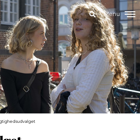
Menu
tighedsudvalget