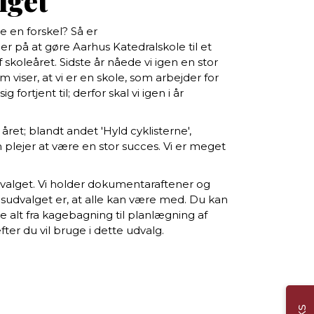
lget
e en forskel? Så er
er på at gøre Aarhus Katedralskole til et
 skoleåret. Sidste år nåede vi igen en stor
viser, at vi er en skole, som arbejder for
ortjent til; derfor skal vi igen i år
ret; blandt andet 'Hyld cyklisterne',
m plejer at være en stor succes. Vi er meget
udvalget. Vi holder dokumentaraftener og
udvalget er, at alle kan være med. Du kan
re alt fra kagebagning til planlægning af
fter du vil bruge i dette udvalg.