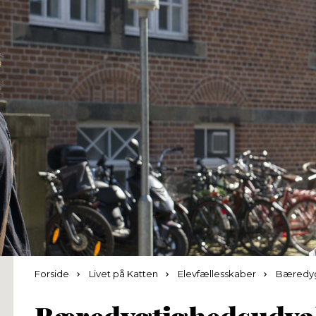
Forside
Livet på Katten
Elevfællesskaber
Bæredyg