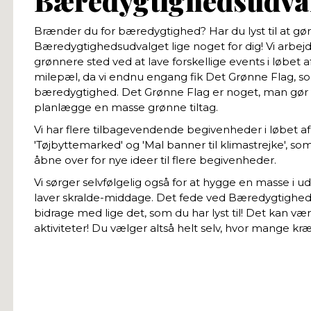
Bæredygtighedsudva
Brænder du for bæredygtighed? Har du lyst til at gør
Bæredygtighedsudvalget lige noget for dig! Vi arbejd
grønnere sted ved at lave forskellige events i løbet af
milepæl, da vi endnu engang fik Det Grønne Flag, som 
bæredygtighed. Det Grønne Flag er noget, man gør sig f
planlægge en masse grønne tiltag.
Vi har flere tilbagevendende begivenheder i løbet af å
'Tøjbyttemarked' og 'Mal banner til klimastrejke', so
åbne over for nye ideer til flere begivenheder.
Vi sørger selvfølgelig også for at hygge en masse i 
laver skralde-middage. Det fede ved Bæredygtigheds
bidrage med lige det, som du har lyst til! Det kan væ
aktiviteter! Du vælger altså helt selv, hvor mange kræ