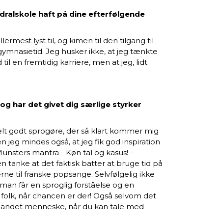
edralskole haft på dine efterfølgende
lermest lyst til, og kimen til den tilgang til
in gymnasietid. Jeg husker ikke, at jeg tænkte
d til en fremtidig karriere, men at jeg, lidt
 og har det givet dig særlige styrker
elt godt sprogøre, der så klart kommer mig
 jeg mindes også, at jeg fik god inspiration
ünsters mantra - Køn tal og kasus! -
n tanke at det faktisk batter at bruge tid på
rne til franske popsange. Selvfølgelig ikke
man får en sproglig forståelse og en
d folk, når chancen er der! Også selvom det
et andet menneske, når du kan tale med