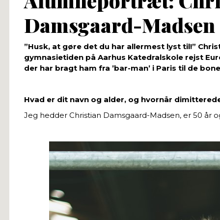
Alumneportræt: Chri
Damsgaard-Madsen
”Husk, at gøre det du har allermest lyst til!” Ch
gymnasietiden på Aarhus Katedralskole rejst Eur
der har bragt ham fra ’bar-man’ i Paris til de b
Hvad er dit navn og alder, og hvornår dimitterede
Jeg hedder Christian Damsgaard-Madsen, er 50 år og 