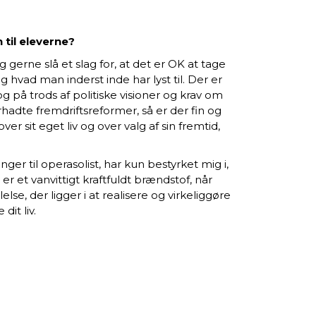
 til eleverne?
 gerne slå et slag for, at det er OK at tage
og hvad man inderst inde har lyst til. Der er
 på trods af politiske visioner og krav om
orhadte fremdriftsreformer, så er der fin og
over sit eget liv og over valg af sin fremtid,
er til operasolist, har kun bestyrket mig i,
r et vanvittigt kraftfuldt brændstof, når
lse, der ligger i at realisere og virkeliggøre
dit liv.