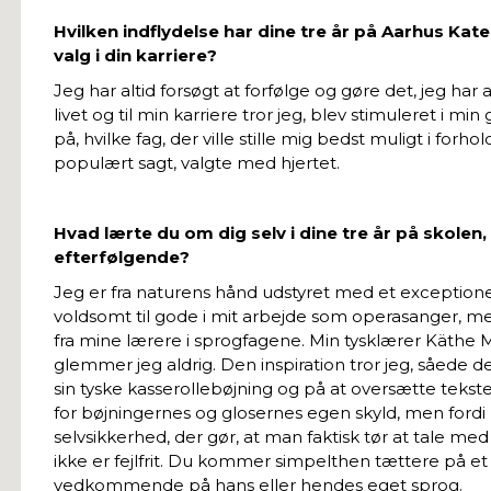
Hvilken indflydelse har dine tre år på Aarhus Kat
valg i din karriere?
Jeg har altid forsøgt at forfølge og gøre det, jeg har al
livet og til min karriere tror jeg, blev stimuleret i m
på, hvilke fag, der ville stille mig bedst muligt i forhol
populært sagt, valgte med hjertet.
Hvad lærte du om dig selv i dine tre år på skolen,
efterfølgende?
Jeg er fra naturens hånd udstyret med et exception
voldsomt til gode i mit arbejde som operasanger, men
fra mine lærere i sprogfagene. Min tysklærer Käthe M
glemmer jeg aldrig. Den inspiration tror jeg, såede de
sin tyske kasserollebøjning og på at oversætte tekste
for bøjningernes og glosernes egen skyld, men fordi 
selvsikkerhed, der gør, at man faktisk tør at tale me
ikke er fejlfrit. Du kommer simpelthen tættere på 
vedkommende på hans eller hendes eget sprog.