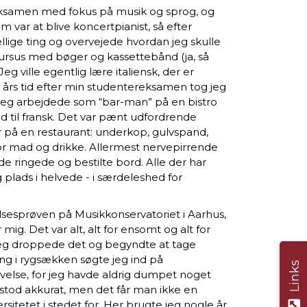
reksamen med fokus på musik og sprog, og
m var at blive koncertpianist, så efter
llige ting og overvejede hvordan jeg skulle
kursus med bøger og kassettebånd (ja, så
g ville egentlig lære italiensk, der er
t års tid efter min studentereksamen tog jeg
sk. Jeg arbejdede som “bar-man” på en bistro
od til fransk. Det var pænt udfordrende
or på en restaurant: underkop, gulvspand,
for mad og drikke. Allermest nervepirrende
de ringede og bestilte bord. Alle der har
g plads i helvede - i særdeleshed for
elsesprøven på Musikkonservatoriet i Aarhus,
ig. Det var alt, alt for ensomt og alt for
jeg droppede det og begyndte at tage
ing i rygsækken søgte jeg ind på
Links
velse, for jeg havde aldrig dumpet noget
estod akkurat, men det får man ikke en
sitetet i stedet for. Her brugte jeg nogle år