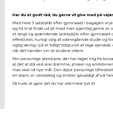
Har du et godt råd, du gerne vil give med på vejen
Med hele 3 sabbatår efter gymnasiet i bagagen vil jeg
sig tid til at finde ud af, hvad man egentlig gerne vil, 
et langt og spændende (arbejds)liv efter gymnasiet og
effektivitet, hurtigt valg af videregående studie og f
vigtig læring i på et tidligt tidspunkt at tage ejerskab 
når det handler om at studere videre.
Min personlige løbebane, der har taget mig fra korsang
at det at stå ved sine drømme, ønsker og ambitioner e
man skal nå nye mål. Den dybe personlige tilfredsstille
en drøm, er ubetalelig og smitter gevaldigt af på hele 
Så husk, at gøre det du har allermest lyst til!