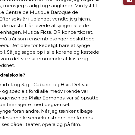
 mens jeg stadig tog sangtimer. Min lyst til
på Le Centre de Musique Baroque de
fter seks år i udlandet vendte jeg hjem,
 de næste ti år levede af synge i alle de
enhagen, Musica Ficta, DR koncertkoret,
små ti år som ensemblesanger besluttede
opera. Det blev for kedeligt bare at synge
il. Så jeg sagde op i alle korene og kastede
 selvom det var skræmmende at kaste sig
edsnet.
edralskole?
d i 1. og 3. g - Cabaret og Hair. Det var
 og specielt fordi alle medvirkende var
ogensen og Philip Edmonds, var så opsatte
mmede teenagere med begrænset
synge foran andre. Når jeg tænker tilbage
professionelle scenekunstnere, der færdes
es både i teater, opera og på film.