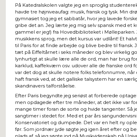
På Katedralskolen valgte jeg en sproglig studente
havde tre højniveaufag: musik, fransk og tysk. Min drø
gymnasiet tog jeg et sabbatår, hvor jeg lavede forske
gribe det an. Jeg lærte jeg mig selv spansk med et 
gammel er jeg!) fra Hovedbiblioteket i Mølleparken. Je
musikkens sprog, men det kursus var udlånt! Et halv
til Paris for at finde arbejde og blive bedre til fran
tæt på Eiffeltårnet i seks måneder og blev virkelig g
lynhurtigt at skulle lære alle de ord, man har brug f
karklud, kaffekværn osv. udover alle de franske ord 
var det dog at skulle notere folks telefonnumre, når 
haft fransk ved, at det galliske talsystem har en særli
skandinavers talforståelse.
Efter Paris begyndte jeg seriøst at forberede optag
men opdagede efter tre måneder, at det ikke var for m
mange timer foran de sorte og hvide tangenter. Så 
sangtimer i stedet for. Med et par års sangundervisn
Konservatoriet og dumpede. Det var en helt ny ople
før. Som jordnær jyde søgte jeg igen året efter og b
plads af, så jeg søgte ind på Musikvidenskab på Univer