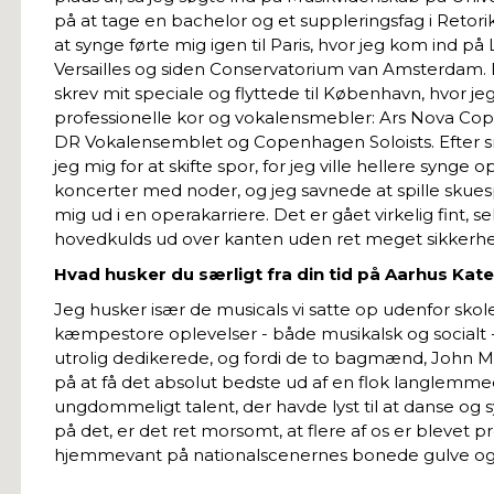
på at tage en bachelor og et suppleringsfag i Retorik,
at synge førte mig igen til Paris, hvor jeg kom ind 
Versailles og siden Conservatorium van Amsterdam. E
skrev mit speciale og flyttede til København, hvor jeg
professionelle kor og vokalensmebler: Ars Nova Cop
DR Vokalensemblet og Copenhagen Soloists. Efter 
jeg mig for at skifte spor, for jeg ville hellere synge 
koncerter med noder, og jeg savnede at spille skuesp
mig ud i en operakarriere. Det er gået virkelig fint,
hovedkulds ud over kanten uden ret meget sikkerh
Hvad husker du særligt fra din tid på Aarhus Kat
Jeg husker især de musicals vi satte op udenfor skoleti
kæmpestore oplevelser - både musikalsk og socialt -
utrolig dedikerede, og fordi de to bagmænd, John M
på at få det absolut bedste ud af en flok langle
ungdommeligt talent, der havde lyst til at danse og 
på det, er det ret morsomt, at flere af os er blevet 
hjemmevant på nationalscenernes bonede gulve og s